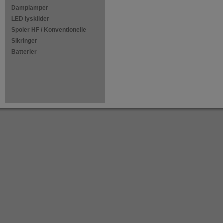
Damplamper
LED lyskilder
Spoler HF / Konventionelle
Sikringer
Batterier