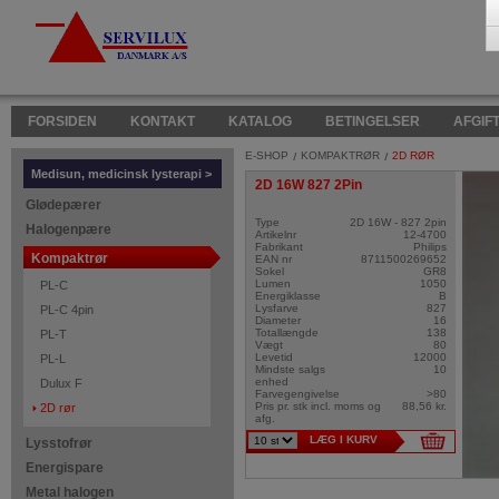
FORSIDEN
KONTAKT
KATALOG
BETINGELSER
AFGIF
E-SHOP
KOMPAKTRØR
2D RØR
Medisun, medicinsk lysterapi >
2D 16W 827 2Pin
Glødepærer
Type
2D 16W - 827 2pin
Halogenpære
Artikelnr
12-4700
Fabrikant
Philips
Kompaktrør
EAN nr
8711500269652
Sokel
GR8
Lumen
1050
PL-C
Energiklasse
B
Lysfarve
827
PL-C 4pin
Diameter
16
Totallængde
138
PL-T
Vægt
80
Levetid
12000
PL-L
Mindste salgs
10
enhed
Dulux F
Farvegengivelse
>80
Pris pr. stk incl. moms og
88,56 kr.
2D rør
afg.
LÆG I KURV
Lysstofrør
Energispare
Metal halogen