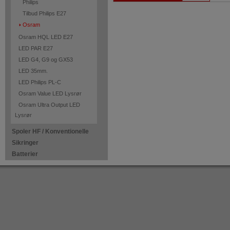
Philips
Tilbud Philips E27
Osram
Osram HQL LED E27
LED PAR E27
LED G4, G9 og GX53
LED 35mm.
LED Philips PL-C
Osram Value LED Lysrør
Osram Ultra Output LED
Lysrør
Spoler HF / Konventionelle
Sikringer
Batterier