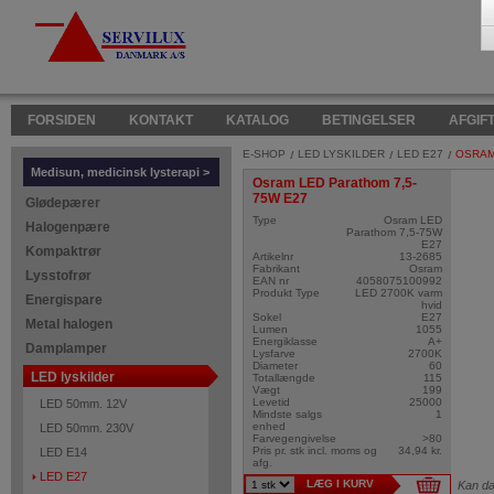
FORSIDEN
KONTAKT
KATALOG
BETINGELSER
AFGIF
E-SHOP
LED LYSKILDER
LED E27
OSRA
Medisun, medicinsk lysterapi >
Osram LED Parathom 7,5-
75W E27
Glødepærer
Type
Osram LED
Halogenpære
Parathom 7,5-75W
E27
Kompaktrør
Artikelnr
13-2685
Fabrikant
Osram
Lysstofrør
EAN nr
4058075100992
Produkt Type
LED 2700K varm
Energispare
hvid
Sokel
E27
Metal halogen
Lumen
1055
Energiklasse
A+
Damplamper
Lysfarve
2700K
Diameter
60
LED lyskilder
Totallængde
115
Vægt
199
Levetid
25000
LED 50mm. 12V
Mindste salgs
1
enhed
LED 50mm. 230V
Farvegengivelse
>80
Pris pr. stk incl. moms og
34,94 kr.
LED E14
afg.
LED E27
LÆG I KURV
Kan d