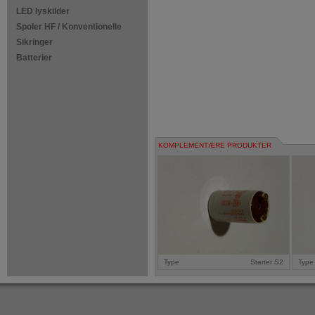
LED lyskilder
Spoler HF / Konventionelle
Sikringer
Batterier
KOMPLEMENTÆRE PRODUKTER
Type
Starter S2
Type