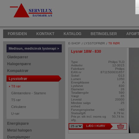
FORSIDEN
KONTAKT
KATALOG
BETINGELSER
AFGIF
E-SHOP
LYSSTOFRØR
T8 RØR
Medisun, medicinsk lysterapi >
Lysrør 18W - 830
Glødepærer
Type
Philips TLD
Halogenpære
Artikelnr
12-3015
Fabrikant
Philips
Kompaktrør
EAN nr
8711500631657
Sokel
G13
Lysstofrør
Lumen
1350
Energiklasse
A
Lysfarve
830
T8 rør
Diameter
26
Totallængde
590
Glimtændere - Startere
Vægt
65
Levetid
20000
T5 rør
Mindste salgs
25
enhed
Cirkulære
Farvegengivelse
>80
Statsafgift
8,79 kr.
U-rør
Pris pr. stk incl. moms og
50,74 kr.
afg.
Energispare
LÆG I KURV
Metal halogen
Damplamper